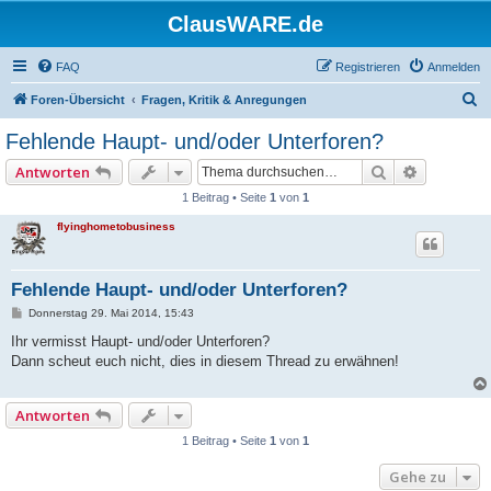
ClausWARE.de
FAQ
Registrieren
Anmelden
S
Foren-Übersicht
Fragen, Kritik & Anregungen
u
Fehlende Haupt- und/oder Unterforen?
c
Suche
Erweitert
Antworten
h
1 Beitrag • Seite
1
von
1
e
flyinghometobusiness
Fehlende Haupt- und/oder Unterforen?
B
Donnerstag 29. Mai 2014, 15:43
e
i
Ihr vermisst Haupt- und/oder Unterforen?
t
Dann scheut euch nicht, dies in diesem Thread zu erwähnen!
r
a
g
Antworten
1 Beitrag • Seite
1
von
1
Gehe zu