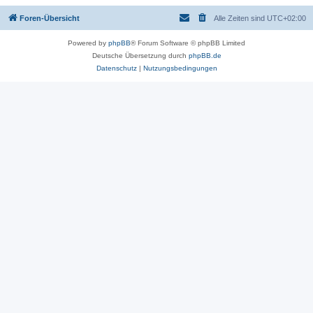
Foren-Übersicht
Alle Zeiten sind
UTC+02:00
Powered by
phpBB
® Forum Software © phpBB Limited
Deutsche Übersetzung durch
phpBB.de
Datenschutz
|
Nutzungsbedingungen