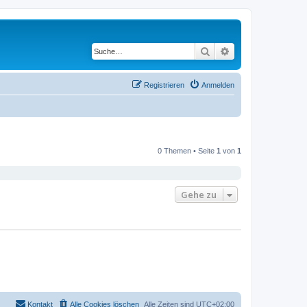
Suche
Erweiterte Suche
Registrieren
Anmelden
0 Themen • Seite
1
von
1
Gehe zu
Kontakt
Alle Cookies löschen
Alle Zeiten sind
UTC+02:00