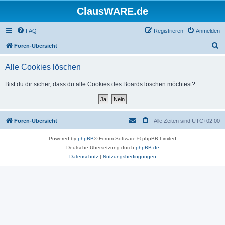
ClausWARE.de
FAQ
Registrieren
Anmelden
S
Foren-Übersicht
u
Alle Cookies löschen
c
h
Bist du dir sicher, dass du alle Cookies des Boards löschen möchtest?
e
Foren-Übersicht
Alle Zeiten sind
UTC+02:00
Powered by
phpBB
® Forum Software © phpBB Limited
Deutsche Übersetzung durch
phpBB.de
Datenschutz
|
Nutzungsbedingungen