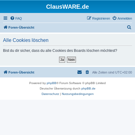
ClausWARE.de
FAQ
Registrieren
Anmelden
S
Foren-Übersicht
u
Alle Cookies löschen
c
h
Bist du dir sicher, dass du alle Cookies des Boards löschen möchtest?
e
Foren-Übersicht
Alle Zeiten sind
UTC+02:00
Powered by
phpBB
® Forum Software © phpBB Limited
Deutsche Übersetzung durch
phpBB.de
Datenschutz
|
Nutzungsbedingungen