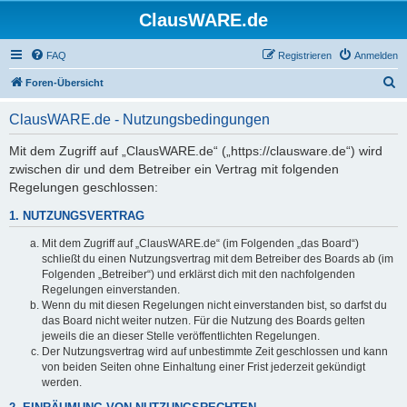
ClausWARE.de
FAQ
Registrieren
Anmelden
S
Foren-Übersicht
u
ClausWARE.de - Nutzungsbedingungen
c
h
Mit dem Zugriff auf „ClausWARE.de“ („https://clausware.de“) wird
zwischen dir und dem Betreiber ein Vertrag mit folgenden
e
Regelungen geschlossen:
1. NUTZUNGSVERTRAG
Mit dem Zugriff auf „ClausWARE.de“ (im Folgenden „das Board“)
schließt du einen Nutzungsvertrag mit dem Betreiber des Boards ab (im
Folgenden „Betreiber“) und erklärst dich mit den nachfolgenden
Regelungen einverstanden.
Wenn du mit diesen Regelungen nicht einverstanden bist, so darfst du
das Board nicht weiter nutzen. Für die Nutzung des Boards gelten
jeweils die an dieser Stelle veröffentlichten Regelungen.
Der Nutzungsvertrag wird auf unbestimmte Zeit geschlossen und kann
von beiden Seiten ohne Einhaltung einer Frist jederzeit gekündigt
werden.