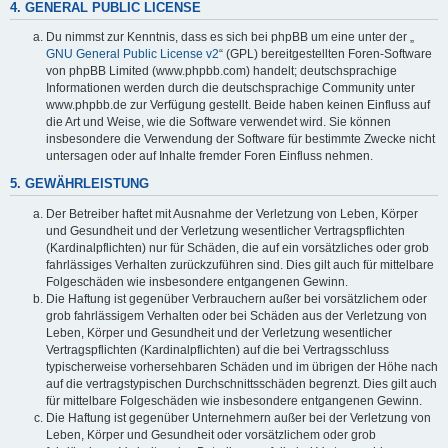
4. GENERAL PUBLIC LICENSE
Du nimmst zur Kenntnis, dass es sich bei phpBB um eine unter der „
GNU General Public License v2
“ (GPL) bereitgestellten Foren-Software
von phpBB Limited (www.phpbb.com) handelt; deutschsprachige
Informationen werden durch die deutschsprachige Community unter
www.phpbb.de zur Verfügung gestellt. Beide haben keinen Einfluss auf
die Art und Weise, wie die Software verwendet wird. Sie können
insbesondere die Verwendung der Software für bestimmte Zwecke nicht
untersagen oder auf Inhalte fremder Foren Einfluss nehmen.
5. GEWÄHRLEISTUNG
Der Betreiber haftet mit Ausnahme der Verletzung von Leben, Körper
und Gesundheit und der Verletzung wesentlicher Vertragspflichten
(Kardinalpflichten) nur für Schäden, die auf ein vorsätzliches oder grob
fahrlässiges Verhalten zurückzuführen sind. Dies gilt auch für mittelbare
Folgeschäden wie insbesondere entgangenen Gewinn.
Die Haftung ist gegenüber Verbrauchern außer bei vorsätzlichem oder
grob fahrlässigem Verhalten oder bei Schäden aus der Verletzung von
Leben, Körper und Gesundheit und der Verletzung wesentlicher
Vertragspflichten (Kardinalpflichten) auf die bei Vertragsschluss
typischerweise vorhersehbaren Schäden und im übrigen der Höhe nach
auf die vertragstypischen Durchschnittsschäden begrenzt. Dies gilt auch
für mittelbare Folgeschäden wie insbesondere entgangenen Gewinn.
Die Haftung ist gegenüber Unternehmern außer bei der Verletzung von
Leben, Körper und Gesundheit oder vorsätzlichem oder grob