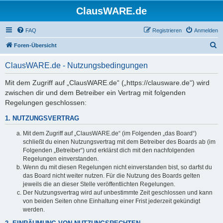
ClausWARE.de
FAQ
Registrieren
Anmelden
S
Foren-Übersicht
u
ClausWARE.de - Nutzungsbedingungen
c
h
Mit dem Zugriff auf „ClausWARE.de“ („https://clausware.de“) wird
zwischen dir und dem Betreiber ein Vertrag mit folgenden
e
Regelungen geschlossen:
1. NUTZUNGSVERTRAG
Mit dem Zugriff auf „ClausWARE.de“ (im Folgenden „das Board“)
schließt du einen Nutzungsvertrag mit dem Betreiber des Boards ab (im
Folgenden „Betreiber“) und erklärst dich mit den nachfolgenden
Regelungen einverstanden.
Wenn du mit diesen Regelungen nicht einverstanden bist, so darfst du
das Board nicht weiter nutzen. Für die Nutzung des Boards gelten
jeweils die an dieser Stelle veröffentlichten Regelungen.
Der Nutzungsvertrag wird auf unbestimmte Zeit geschlossen und kann
von beiden Seiten ohne Einhaltung einer Frist jederzeit gekündigt
werden.