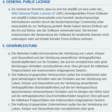
4. GENERAL PUBLIC LICENSE
Du nimmst zur Kenntnis, dass es sich bei phpBB um eine unter der „
GNU General Public License v2
“ (GPL) bereitgestellten Foren-Software
von phpBB Limited (www.phpbb.com) handelt; deutschsprachige
Informationen werden durch die deutschsprachige Community unter
www.phpbb.de zur Verfügung gestellt. Beide haben keinen Einfluss auf
die Art und Weise, wie die Software verwendet wird. Sie können
insbesondere die Verwendung der Software für bestimmte Zwecke nicht
untersagen oder auf Inhalte fremder Foren Einfluss nehmen.
5. GEWÄHRLEISTUNG
Der Betreiber haftet mit Ausnahme der Verletzung von Leben, Körper
und Gesundheit und der Verletzung wesentlicher Vertragspflichten
(Kardinalpflichten) nur für Schäden, die auf ein vorsätzliches oder grob
fahrlässiges Verhalten zurückzuführen sind. Dies gilt auch für mittelbare
Folgeschäden wie insbesondere entgangenen Gewinn.
Die Haftung ist gegenüber Verbrauchern außer bei vorsätzlichem oder
grob fahrlässigem Verhalten oder bei Schäden aus der Verletzung von
Leben, Körper und Gesundheit und der Verletzung wesentlicher
Vertragspflichten (Kardinalpflichten) auf die bei Vertragsschluss
typischerweise vorhersehbaren Schäden und im übrigen der Höhe nach
auf die vertragstypischen Durchschnittsschäden begrenzt. Dies gilt auch
für mittelbare Folgeschäden wie insbesondere entgangenen Gewinn.
Die Haftung ist gegenüber Unternehmern außer bei der Verletzung von
Leben, Körper und Gesundheit oder vorsätzlichem oder grob