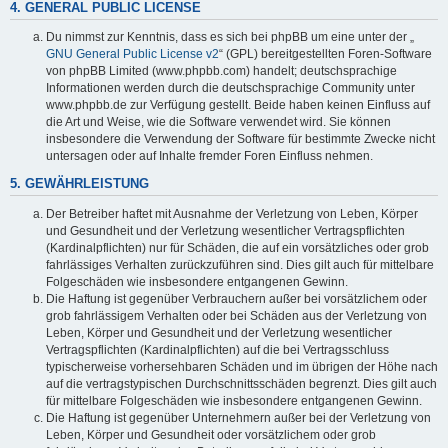
4. GENERAL PUBLIC LICENSE
Du nimmst zur Kenntnis, dass es sich bei phpBB um eine unter der „
GNU General Public License v2
“ (GPL) bereitgestellten Foren-Software
von phpBB Limited (www.phpbb.com) handelt; deutschsprachige
Informationen werden durch die deutschsprachige Community unter
www.phpbb.de zur Verfügung gestellt. Beide haben keinen Einfluss auf
die Art und Weise, wie die Software verwendet wird. Sie können
insbesondere die Verwendung der Software für bestimmte Zwecke nicht
untersagen oder auf Inhalte fremder Foren Einfluss nehmen.
5. GEWÄHRLEISTUNG
Der Betreiber haftet mit Ausnahme der Verletzung von Leben, Körper
und Gesundheit und der Verletzung wesentlicher Vertragspflichten
(Kardinalpflichten) nur für Schäden, die auf ein vorsätzliches oder grob
fahrlässiges Verhalten zurückzuführen sind. Dies gilt auch für mittelbare
Folgeschäden wie insbesondere entgangenen Gewinn.
Die Haftung ist gegenüber Verbrauchern außer bei vorsätzlichem oder
grob fahrlässigem Verhalten oder bei Schäden aus der Verletzung von
Leben, Körper und Gesundheit und der Verletzung wesentlicher
Vertragspflichten (Kardinalpflichten) auf die bei Vertragsschluss
typischerweise vorhersehbaren Schäden und im übrigen der Höhe nach
auf die vertragstypischen Durchschnittsschäden begrenzt. Dies gilt auch
für mittelbare Folgeschäden wie insbesondere entgangenen Gewinn.
Die Haftung ist gegenüber Unternehmern außer bei der Verletzung von
Leben, Körper und Gesundheit oder vorsätzlichem oder grob