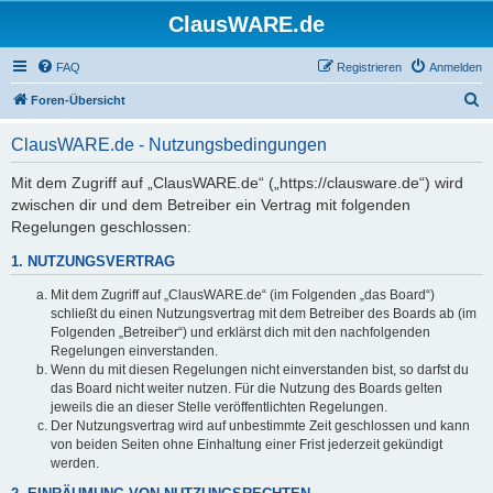
ClausWARE.de
FAQ
Registrieren
Anmelden
S
Foren-Übersicht
u
ClausWARE.de - Nutzungsbedingungen
c
h
Mit dem Zugriff auf „ClausWARE.de“ („https://clausware.de“) wird
zwischen dir und dem Betreiber ein Vertrag mit folgenden
e
Regelungen geschlossen:
1. NUTZUNGSVERTRAG
Mit dem Zugriff auf „ClausWARE.de“ (im Folgenden „das Board“)
schließt du einen Nutzungsvertrag mit dem Betreiber des Boards ab (im
Folgenden „Betreiber“) und erklärst dich mit den nachfolgenden
Regelungen einverstanden.
Wenn du mit diesen Regelungen nicht einverstanden bist, so darfst du
das Board nicht weiter nutzen. Für die Nutzung des Boards gelten
jeweils die an dieser Stelle veröffentlichten Regelungen.
Der Nutzungsvertrag wird auf unbestimmte Zeit geschlossen und kann
von beiden Seiten ohne Einhaltung einer Frist jederzeit gekündigt
werden.