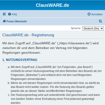
ClausWARE.de
FAQ
Anmelden
S
Foren-Übersicht
u
Sprache:
c
ClausWARE.de - Registrierung
h
Mit dem Zugriff auf „ClausWARE.de“ („https://clausware.de“) wird
e
zwischen dir und dem Betreiber ein Vertrag mit folgenden
Regelungen geschlossen:
1. NUTZUNGSVERTRAG
Mit dem Zugriff auf „ClausWARE.de“ (im Folgenden „das Board“)
schließt du einen Nutzungsvertrag mit dem Betreiber des Boards ab (im
Folgenden „Betreiber“) und erklärst dich mit den nachfolgenden
Regelungen einverstanden.
Wenn du mit diesen Regelungen nicht einverstanden bist, so darfst du
das Board nicht weiter nutzen. Für die Nutzung des Boards gelten
jeweils die an dieser Stelle veröffentlichten Regelungen.
Der Nutzungsvertrag wird auf unbestimmte Zeit geschlossen und kann
von beiden Seiten ohne Einhaltung einer Frist jederzeit gekündigt
werden.