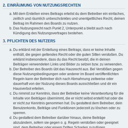
2. EINRÄUMUNG VON NUTZUNGSRECHTEN
Mit dem Erstellen eines Beitrags erteilst du dem Betreiber ein einfaches,
zeitlich und räumlich unbeschränktes und unentgeltliches Recht, deinen
Beitrag im Rahmen des Boards zu nutzen.
Das Nutzungsrecht nach Punkt 2, Unterpunkt a bleibt auch nach
Kündigung des Nutzungsvertrages bestehen.
3. PFLICHTEN DES NUTZERS
Du erklärst mit der Erstellung eines Beitrags, dass er keine Inhalte
enthält, die gegen geltendes Recht oder die guten Sitten verstoßen. Du
erklärst insbesondere, dass du das Recht besitzt, die in deinen
Beiträgen verwendeten Links und Bilder zu setzen bzw. zu verwenden.
Der Betreiber des Boards übt das Hausrecht aus. Bei Verstößen gegen
diese Nutzungsbedingungen oder anderer im Board veröffentlichten
Regeln kann der Betreiber dich nach Abmahnung zeitweise oder
dauerhaft von der Nutzung dieses Boards ausschließen und dir ein
Hausverbot erteilen.
Du nimmst zur Kenntnis, dass der Betreiber keine Verantwortung für die
Inhalte von Beiträgen übernimmt, die er nicht selbst erstellt hat oder die
er nicht zur Kenntnis genommen hat. Du gestattest dem Betreiber, dein
Benutzerkonto, Beiträge und Funktionen jederzeit zu löschen oder zu
sperren.
Du gestattest dem Betreiber darüber hinaus, deine Beiträge
abzuändern, sofern sie gegen o. g. Regeln verstoßen oder geeignet
sind, dem Betreiber oder einem Dritten Schaden zuzufügen.