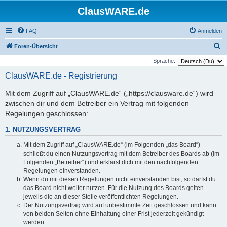
ClausWARE.de
FAQ
Anmelden
S
Foren-Übersicht
u
Sprache:
c
ClausWARE.de - Registrierung
h
Mit dem Zugriff auf „ClausWARE.de“ („https://clausware.de“) wird
e
zwischen dir und dem Betreiber ein Vertrag mit folgenden
Regelungen geschlossen:
1. NUTZUNGSVERTRAG
Mit dem Zugriff auf „ClausWARE.de“ (im Folgenden „das Board“)
schließt du einen Nutzungsvertrag mit dem Betreiber des Boards ab (im
Folgenden „Betreiber“) und erklärst dich mit den nachfolgenden
Regelungen einverstanden.
Wenn du mit diesen Regelungen nicht einverstanden bist, so darfst du
das Board nicht weiter nutzen. Für die Nutzung des Boards gelten
jeweils die an dieser Stelle veröffentlichten Regelungen.
Der Nutzungsvertrag wird auf unbestimmte Zeit geschlossen und kann
von beiden Seiten ohne Einhaltung einer Frist jederzeit gekündigt
werden.