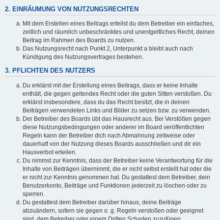
2. EINRÄUMUNG VON NUTZUNGSRECHTEN
Mit dem Erstellen eines Beitrags erteilst du dem Betreiber ein einfaches,
zeitlich und räumlich unbeschränktes und unentgeltliches Recht, deinen
Beitrag im Rahmen des Boards zu nutzen.
Das Nutzungsrecht nach Punkt 2, Unterpunkt a bleibt auch nach
Kündigung des Nutzungsvertrages bestehen.
3. PFLICHTEN DES NUTZERS
Du erklärst mit der Erstellung eines Beitrags, dass er keine Inhalte
enthält, die gegen geltendes Recht oder die guten Sitten verstoßen. Du
erklärst insbesondere, dass du das Recht besitzt, die in deinen
Beiträgen verwendeten Links und Bilder zu setzen bzw. zu verwenden.
Der Betreiber des Boards übt das Hausrecht aus. Bei Verstößen gegen
diese Nutzungsbedingungen oder anderer im Board veröffentlichten
Regeln kann der Betreiber dich nach Abmahnung zeitweise oder
dauerhaft von der Nutzung dieses Boards ausschließen und dir ein
Hausverbot erteilen.
Du nimmst zur Kenntnis, dass der Betreiber keine Verantwortung für die
Inhalte von Beiträgen übernimmt, die er nicht selbst erstellt hat oder die
er nicht zur Kenntnis genommen hat. Du gestattest dem Betreiber, dein
Benutzerkonto, Beiträge und Funktionen jederzeit zu löschen oder zu
sperren.
Du gestattest dem Betreiber darüber hinaus, deine Beiträge
abzuändern, sofern sie gegen o. g. Regeln verstoßen oder geeignet
sind, dem Betreiber oder einem Dritten Schaden zuzufügen.