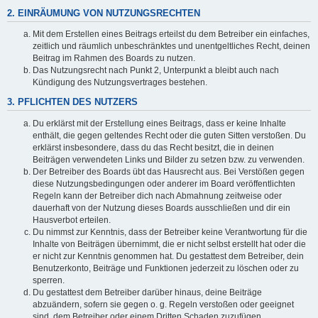
2. EINRÄUMUNG VON NUTZUNGSRECHTEN
Mit dem Erstellen eines Beitrags erteilst du dem Betreiber ein einfaches,
zeitlich und räumlich unbeschränktes und unentgeltliches Recht, deinen
Beitrag im Rahmen des Boards zu nutzen.
Das Nutzungsrecht nach Punkt 2, Unterpunkt a bleibt auch nach
Kündigung des Nutzungsvertrages bestehen.
3. PFLICHTEN DES NUTZERS
Du erklärst mit der Erstellung eines Beitrags, dass er keine Inhalte
enthält, die gegen geltendes Recht oder die guten Sitten verstoßen. Du
erklärst insbesondere, dass du das Recht besitzt, die in deinen
Beiträgen verwendeten Links und Bilder zu setzen bzw. zu verwenden.
Der Betreiber des Boards übt das Hausrecht aus. Bei Verstößen gegen
diese Nutzungsbedingungen oder anderer im Board veröffentlichten
Regeln kann der Betreiber dich nach Abmahnung zeitweise oder
dauerhaft von der Nutzung dieses Boards ausschließen und dir ein
Hausverbot erteilen.
Du nimmst zur Kenntnis, dass der Betreiber keine Verantwortung für die
Inhalte von Beiträgen übernimmt, die er nicht selbst erstellt hat oder die
er nicht zur Kenntnis genommen hat. Du gestattest dem Betreiber, dein
Benutzerkonto, Beiträge und Funktionen jederzeit zu löschen oder zu
sperren.
Du gestattest dem Betreiber darüber hinaus, deine Beiträge
abzuändern, sofern sie gegen o. g. Regeln verstoßen oder geeignet
sind, dem Betreiber oder einem Dritten Schaden zuzufügen.