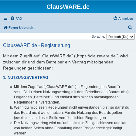
ClausWARE.de
FAQ
Anmelden
S
Foren-Übersicht
u
Sprache:
c
ClausWARE.de - Registrierung
h
Mit dem Zugriff auf „ClausWARE.de“ („https://clausware.de“) wird
e
zwischen dir und dem Betreiber ein Vertrag mit folgenden
Regelungen geschlossen:
1. NUTZUNGSVERTRAG
Mit dem Zugriff auf „ClausWARE.de“ (im Folgenden „das Board“)
schließt du einen Nutzungsvertrag mit dem Betreiber des Boards ab (im
Folgenden „Betreiber“) und erklärst dich mit den nachfolgenden
Regelungen einverstanden.
Wenn du mit diesen Regelungen nicht einverstanden bist, so darfst du
das Board nicht weiter nutzen. Für die Nutzung des Boards gelten
jeweils die an dieser Stelle veröffentlichten Regelungen.
Der Nutzungsvertrag wird auf unbestimmte Zeit geschlossen und kann
von beiden Seiten ohne Einhaltung einer Frist jederzeit gekündigt
werden.