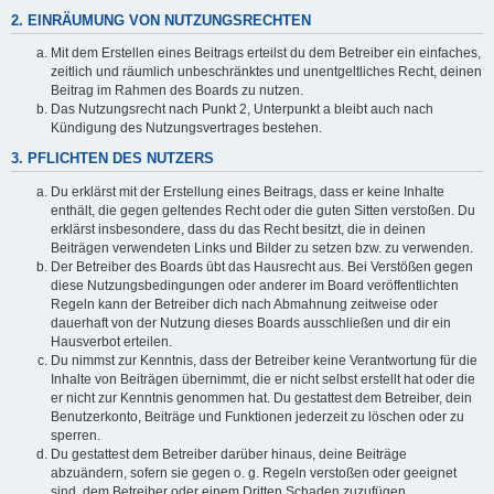
2. EINRÄUMUNG VON NUTZUNGSRECHTEN
Mit dem Erstellen eines Beitrags erteilst du dem Betreiber ein einfaches,
zeitlich und räumlich unbeschränktes und unentgeltliches Recht, deinen
Beitrag im Rahmen des Boards zu nutzen.
Das Nutzungsrecht nach Punkt 2, Unterpunkt a bleibt auch nach
Kündigung des Nutzungsvertrages bestehen.
3. PFLICHTEN DES NUTZERS
Du erklärst mit der Erstellung eines Beitrags, dass er keine Inhalte
enthält, die gegen geltendes Recht oder die guten Sitten verstoßen. Du
erklärst insbesondere, dass du das Recht besitzt, die in deinen
Beiträgen verwendeten Links und Bilder zu setzen bzw. zu verwenden.
Der Betreiber des Boards übt das Hausrecht aus. Bei Verstößen gegen
diese Nutzungsbedingungen oder anderer im Board veröffentlichten
Regeln kann der Betreiber dich nach Abmahnung zeitweise oder
dauerhaft von der Nutzung dieses Boards ausschließen und dir ein
Hausverbot erteilen.
Du nimmst zur Kenntnis, dass der Betreiber keine Verantwortung für die
Inhalte von Beiträgen übernimmt, die er nicht selbst erstellt hat oder die
er nicht zur Kenntnis genommen hat. Du gestattest dem Betreiber, dein
Benutzerkonto, Beiträge und Funktionen jederzeit zu löschen oder zu
sperren.
Du gestattest dem Betreiber darüber hinaus, deine Beiträge
abzuändern, sofern sie gegen o. g. Regeln verstoßen oder geeignet
sind, dem Betreiber oder einem Dritten Schaden zuzufügen.