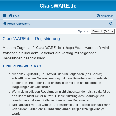
ClausWARE.de
FAQ
Anmelden
S
Foren-Übersicht
u
Sprache:
c
ClausWARE.de - Registrierung
h
Mit dem Zugriff auf „ClausWARE.de“ („https://clausware.de“) wird
e
zwischen dir und dem Betreiber ein Vertrag mit folgenden
Regelungen geschlossen:
1. NUTZUNGSVERTRAG
Mit dem Zugriff auf „ClausWARE.de“ (im Folgenden „das Board“)
schließt du einen Nutzungsvertrag mit dem Betreiber des Boards ab (im
Folgenden „Betreiber“) und erklärst dich mit den nachfolgenden
Regelungen einverstanden.
Wenn du mit diesen Regelungen nicht einverstanden bist, so darfst du
das Board nicht weiter nutzen. Für die Nutzung des Boards gelten
jeweils die an dieser Stelle veröffentlichten Regelungen.
Der Nutzungsvertrag wird auf unbestimmte Zeit geschlossen und kann
von beiden Seiten ohne Einhaltung einer Frist jederzeit gekündigt
werden.