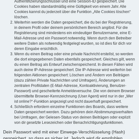
Authentifizierungsschlüssel und eine Session-ID gespeichert. Die
Cookies haben standardmäßig eine Gültigkeit von einem Jahr. Alle
Cookies kannst du jederzeit über die Funktion „Alle Cookies löschen“
löschen.
Weiterhin werden die Daten gespeichert, die du bei der Registrierung,
in deinem Profil oder deinem persönlichem Bereich angibst. Für die
Registrierung sind mindestens ein eindeutiger Benutzername, eine E-
Mail-Adresse und ein Passwort notwendig. Wenn durch den Betreiber
weitere Daten als notwendig festgelegt wurden, so ist dies für dich vor
deren Eingabe ersichtlich.
Wenn du einen Beitrag oder eine private Nachricht erstellst, so werden
die dort eingegebenen Daten ebenfalls gespeichert. Gleiches gilt, wenn
du einen Beitrag als Entwurf zwischenspeicherst. In diesen Fällen wird
auch deine IP-Adresse gespeichert. Die IP-Adresse wird weiterhin bei
folgenden Aktionen gespeichert: Löschen und Ändern von Beiträgen
(dazu zählen Private Nachrichten und Umfragen), Änderungen an
zentralen Profildaten (E-Mail-Adresse, Kontoaktivierung, Benutzer-
Passwort) und gescheiterte Anmeldeversuche. Die von deinem Browser
übermittelte Browser-Kennzeichnung (User Agent) wird nur in der „Wer
ist online?“-Funktion angezeigt und nicht dauerhaft gespeichert.
Schließlich erfordern einzelne Funktionen des Boards, dass weitere
Daten gespeichert werden. Dazu gehören dein Abstimmungsverhalten
bei Umfragen, der Gelesen-Status von deinen Beiträgen oder explizit
von dir gesetzte Lesezeichen oder Benachrichtigungsfunktionen.
Dein Passwort wird mit einer Einwege-Verschlüsselung (Hash)
gespeichert, so dass es sicher ist. Jedoch wird dir empfohlen,