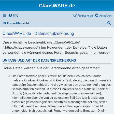
ClausWARE.de
FAQ
Registrieren
Anmelden
S
Foren-Übersicht
u
ClausWARE.de - Datenschutzerklärung
c
h
Diese Richtlinie beschreibt, wie „ClausWARE.de“
(„https://clausware.de“) (im Folgenden „der Betreiber“) die Daten
e
verwendet, die während deines Foren-Besuchs gesammelt werden.
UMFANG UND ART DER DATENSPEICHERUNG
Deine Daten werden auf vier verschiedene Arten gesammelt:
Die Forensoftware phpBB erstellt bei deinem Besuch des Boards
mehrere Cookies. Cookies sind kleine Textdateien, die dein Browser als
temporäre Dateien ablegt und die zwischen den einzelnen Aufrufen des
Boards erhalten bleiben. In diesen Cookies sind die aktuelle ID deiner
Sitzung (damit dir alle Seitenaufrufe zugeordnet werden können),
Informationen über die von dir gelesenen Beiträge (zur Markierung
dieser als gelesen/ungelesen; sofern du nicht angemeldet bist) sowie
Informationen über deine Teilnahme an Umfragen (sofern du nicht
angemeldet bist) gespeichert. Ferner werden deine Benutzer-ID, ein