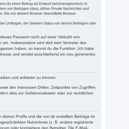
wenn du einen Beitrag als Entwurf zwischenspeicherst. In
dern von Beiträgen (dazu zählen Private Nachrichten und
e. Die von deinem Browser übermittelte Browser-
 bei Umfragen, der Gelesen-Status von deinen Beiträgen oder
dieses Passwort nicht auf einer Vielzahl von
 um. Insbesondere wird dich kein Vertreter des
ergessen haben, so kannst du die Funktion „Ich habe
resse und sendet anschließend ein neu generiertes
reiben und anbieten zu können.
ie den Interessen Dritter, Zeitpunkte von Zugriffen
fern dies zur Gefahrenabwehr oder zur rechtlichen
eines Profils und die von dir erstellten Beiträge im
ngeschränkten Nutzerkreis (z. B. andere registrierte
rum oder kontaktiere den Betreiber. Die E-Mail-