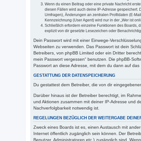
Wenn du einen Beitrag oder eine private Nachricht erste
diesen Fällen wird auch deine IP-Adresse gespeichert. 
Umfragen), Änderungen an zentralen Profildaten (E-Mai
Kennzeichnung (User Agent) wird nur in der „Wer ist onl
Schließlich erfordern einzelne Funktionen des Boards,
explizit von dir gesetzte Lesezeichen oder Benachrichti
Dein Passwort wird mit einer Einwege-Verschlüsselung 
Webseiten zu verwenden. Das Passwort ist dein Schlü
Betreibers, von phpBB Limited oder ein Dritter berec
mein Passwort vergessen“ benutzen. Die phpBB-Softw
Passwort an diese Adresse, mit dem du dann auf das 
GESTATTUNG DER DATENSPEICHERUNG
Du gestattest dem Betreiber, die von dir eingegeben
Darüber hinaus ist der Betreiber berechtigt, im Rahm
und Aktionen zusammen mit deiner IP-Adresse und de
Nachverfolgbarkeit notwendig ist.
REGELUNGEN BEZÜGLICH DER WEITERGABE DEINE
Zweck eines Boards ist es, einen Austausch mit andere
Internet öffentlich zugänglich sein können. Der Betrei
Benutzer, Administratoren etc.) zugänglich sind. Wen