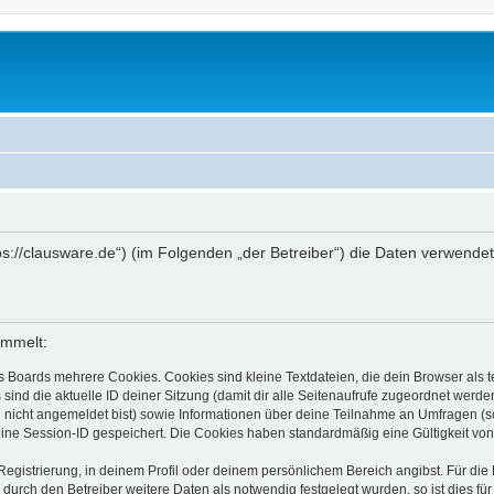
tps://clausware.de“) (im Folgenden „der Betreiber“) die Daten verwen
ammelt:
s Boards mehrere Cookies. Cookies sind kleine Textdateien, die dein Browser als
 sind die aktuelle ID deiner Sitzung (damit dir alle Seitenaufrufe zugeordnet werd
u nicht angemeldet bist) sowie Informationen über deine Teilnahme an Umfragen (s
eine Session-ID gespeichert. Die Cookies haben standardmäßig eine Gültigkeit von 
Registrierung, in deinem Profil oder deinem persönlichem Bereich angibst. Für di
rch den Betreiber weitere Daten als notwendig festgelegt wurden, so ist dies für 