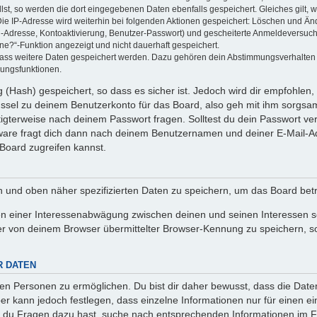
llst, so werden die dort eingegebenen Daten ebenfalls gespeichert. Gleiches gilt, 
Die IP-Adresse wird weiterhin bei folgenden Aktionen gespeichert: Löschen und Än
l-Adresse, Kontoaktivierung, Benutzer-Passwort) und gescheiterte Anmeldeversuch
ine?“-Funktion angezeigt und nicht dauerhaft gespeichert.
 dass weitere Daten gespeichert werden. Dazu gehören dein Abstimmungsverhalten
gungsfunktionen.
(Hash) gespeichert, so dass es sicher ist. Jedoch wird dir empfohlen, 
ssel zu deinem Benutzerkonto für das Board, also geh mit ihm sorgsam
htigterweise nach deinem Passwort fragen. Solltest du dein Passwort v
are fragt dich dann nach deinem Benutzernamen und deiner E-Mail-Ad
Board zugreifen kannst.
en und oben näher spezifizierten Daten zu speichern, um das Board bet
en einer Interessenabwägung zwischen deinen und seinen Interessen sow
r von deinem Browser übermittelter Browser-Kennung zu speichern, so
R DATEN
n Personen zu ermöglichen. Du bist dir daher bewusst, dass die Daten d
ber kann jedoch festlegen, dass einzelne Informationen nur für einen ei
n du Fragen dazu hast, suche nach entsprechenden Informationen im Fo