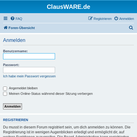
ClausWARE.de
FAQ
Registrieren
Anmelden
S
Foren-Übersicht
u
Anmelden
c
h
Benutzername:
e
Passwort:
Ich habe mein Passwort vergessen
Angemeldet bleiben
Meinen Online-Status während dieser Sitzung verbergen
REGISTRIEREN
Du musst in diesem Forum registriert sein, um dich anmelden zu können. Die
Registrierung ist in wenigen Augenblicken erledigt und ermöglicht dir, auf
weitere Funktionen zuzugreifen. Die Board-Administration kann registrierten