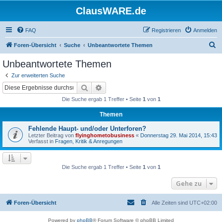
ClausWARE.de
FAQ
Registrieren
Anmelden
S
Foren-Übersicht
Suche
Unbeantwortete Themen
u
Unbeantwortete Themen
c
Zur erweiterten Suche
h
Suche
Erweiterte Suche
e
Die Suche ergab 1 Treffer • Seite
1
von
1
Themen
Fehlende Haupt- und/oder Unterforen?
Letzter Beitrag von
flyinghometobusiness
«
Donnerstag 29. Mai 2014, 15:43
Verfasst in
Fragen, Kritik & Anregungen
Die Suche ergab 1 Treffer • Seite
1
von
1
Gehe zu
Foren-Übersicht
Alle Zeiten sind
UTC+02:00
Powered by
phpBB
® Forum Software © phpBB Limited