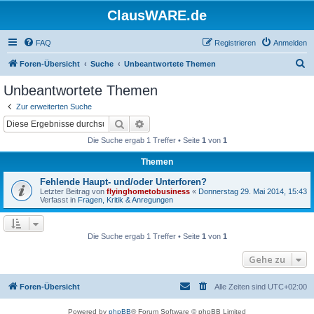
ClausWARE.de
FAQ
Registrieren
Anmelden
S
Foren-Übersicht
Suche
Unbeantwortete Themen
u
Unbeantwortete Themen
c
Zur erweiterten Suche
h
Suche
Erweiterte Suche
e
Die Suche ergab 1 Treffer • Seite
1
von
1
Themen
Fehlende Haupt- und/oder Unterforen?
Letzter Beitrag von
flyinghometobusiness
«
Donnerstag 29. Mai 2014, 15:43
Verfasst in
Fragen, Kritik & Anregungen
Die Suche ergab 1 Treffer • Seite
1
von
1
Gehe zu
Foren-Übersicht
Alle Zeiten sind
UTC+02:00
Powered by
phpBB
® Forum Software © phpBB Limited