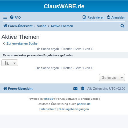
ClausWARE.de
FAQ
Registrieren
Anmelden
S
Foren-Übersicht
Suche
Aktive Themen
u
Aktive Themen
c
Zur erweiterten Suche
h
Die Suche ergab 0 Treffer • Seite
1
von
1
e
Es wurden keine passenden Ergebnisse gefunden.
Die Suche ergab 0 Treffer • Seite
1
von
1
Gehe zu
Foren-Übersicht
Alle Zeiten sind
UTC+02:00
Powered by
phpBB
® Forum Software © phpBB Limited
Deutsche Übersetzung durch
phpBB.de
Datenschutz
|
Nutzungsbedingungen