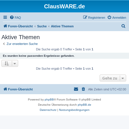
ClausWARE.de
FAQ
Registrieren
Anmelden
S
Foren-Übersicht
Suche
Aktive Themen
u
Aktive Themen
c
Zur erweiterten Suche
h
Die Suche ergab 0 Treffer • Seite
1
von
1
e
Es wurden keine passenden Ergebnisse gefunden.
Die Suche ergab 0 Treffer • Seite
1
von
1
Gehe zu
Foren-Übersicht
Alle Zeiten sind
UTC+02:00
Powered by
phpBB
® Forum Software © phpBB Limited
Deutsche Übersetzung durch
phpBB.de
Datenschutz
|
Nutzungsbedingungen