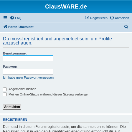
ClausWARE.de
FAQ
Registrieren
Anmelden
S
Foren-Übersicht
u
Du musst registriert und angemeldet sein, um Profile
c
anzuschauen.
h
Benutzername:
e
Passwort:
Ich habe mein Passwort vergessen
Angemeldet bleiben
Meinen Online-Status während dieser Sitzung verbergen
REGISTRIEREN
Du musst in diesem Forum registriert sein, um dich anmelden zu können. Die
Registrierung ist in wenigen Augenblicken erledigt und ermöglicht dir, auf