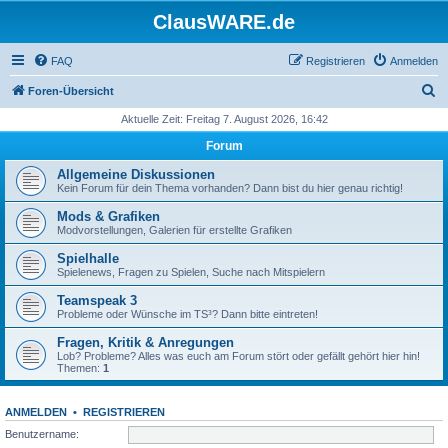
ClausWARE.de
FAQ
Registrieren
Anmelden
S
Foren-Übersicht
u
Aktuelle Zeit: Freitag 7. August 2026, 16:42
c
Forum
h
Allgemeine Diskussionen
e
Kein Forum für dein Thema vorhanden? Dann bist du hier genau richtig!
Mods & Grafiken
Modvorstellungen, Galerien für erstellte Grafiken
Spielhalle
Spielenews, Fragen zu Spielen, Suche nach Mitspielern
Teamspeak 3
Probleme oder Wünsche im TS³? Dann bitte eintreten!
Fragen, Kritik & Anregungen
Lob? Probleme? Alles was euch am Forum stört oder gefällt gehört hier hin!
Themen:
1
ANMELDEN
•
REGISTRIEREN
Benutzername: