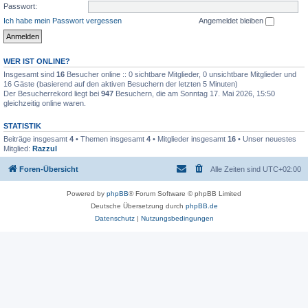
Passwort:
Ich habe mein Passwort vergessen
Angemeldet bleiben
WER IST ONLINE?
Insgesamt sind
16
Besucher online :: 0 sichtbare Mitglieder, 0 unsichtbare Mitglieder und
16 Gäste (basierend auf den aktiven Besuchern der letzten 5 Minuten)
Der Besucherrekord liegt bei
947
Besuchern, die am Sonntag 17. Mai 2026, 15:50
gleichzeitig online waren.
STATISTIK
Beiträge insgesamt
4
• Themen insgesamt
4
• Mitglieder insgesamt
16
• Unser neuestes
Mitglied:
Razzul
Foren-Übersicht
Alle Zeiten sind
UTC+02:00
Powered by
phpBB
® Forum Software © phpBB Limited
Deutsche Übersetzung durch
phpBB.de
Datenschutz
|
Nutzungsbedingungen