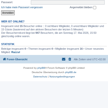
Passwort:
Ich habe mein Passwort vergessen
Angemeldet bleiben
WER IST ONLINE?
Insgesamt sind
15
Besucher online :: 0 sichtbare Mitglieder, 0 unsichtbare Mitglieder und
15 Gäste (basierend auf den aktiven Besuchern der letzten 5 Minuten)
Der Besucherrekord liegt bei
947
Besuchern, die am Sonntag 17. Mai 2026, 15:50
gleichzeitig online waren.
STATISTIK
Beiträge insgesamt
4
• Themen insgesamt
4
• Mitglieder insgesamt
16
• Unser neuestes
Mitglied:
Razzul
Foren-Übersicht
Alle Zeiten sind
UTC+02:00
Powered by
phpBB
® Forum Software © phpBB Limited
Deutsche Übersetzung durch
phpBB.de
Datenschutz
|
Nutzungsbedingungen